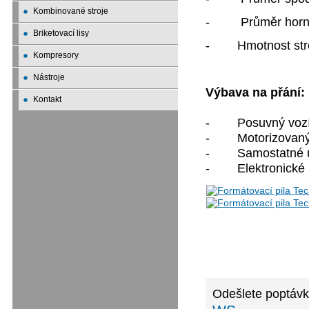
Kombinované stroje
- Průměr horního
Briketovací lisy
- Hmotnost stro
Kompresory
Nástroje
Výbava na přání:
Kontakt
- Posuvný vozík 
- Motorizovaný z
- Samostatné úh
- Elektronické na
Odešlete poptávk