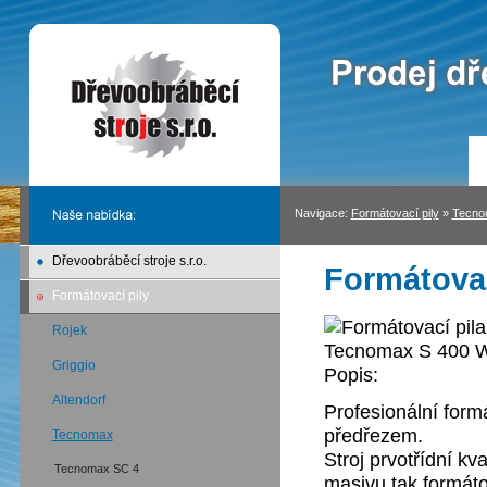
Navigace:
Formátovací pily
»
Tecno
Dřevoobráběcí stroje s.r.o.
Formátova
Formátovací pily
Rojek
Griggio
Popis:
Altendorf
Profesionální for
předřezem.
Tecnomax
Stroj prvotřídní kva
Tecnomax SC 4
masivu tak formát