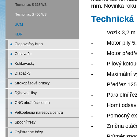
mm.
Novinka roku
Tecnomax S 315 WS
Tecnomax S 400 WS
Technická 
SCM
- Vozík 3,2 m
KDR
- Motor pily 5,5
Olepovačky hran
- Motor předře
Odsavače
- Pilový kotou
Kolíkovačky
- Maximální výšk
Dlabačky
Širokopásové brusky
- Předřez 125
Dýhovací lisy
- Paralelní řez
CNC obráběcí centra
- Horní odsáva
Velkoplošná nářezová centra
- Pomocný excen
Spodní frézy
- Změna otáček 
Čtyřstranné frézy
- Průměr spodní