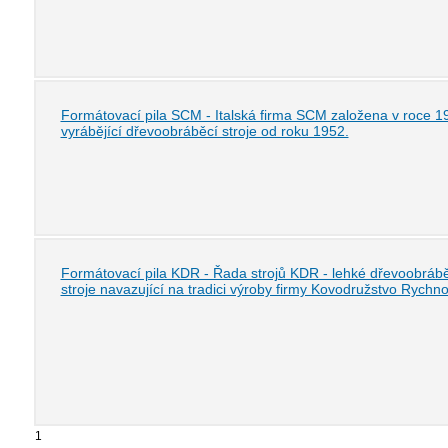
Formátovací pila SCM - Italská firma SCM založena v roce 1
vyrábějící dřevoobráběcí stroje od roku 1952.
Formátovací pila KDR - Řada strojů KDR - lehké dřevoobráb
stroje navazující na tradici výroby firmy Kovodružstvo Rychno
1