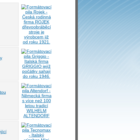
ky
tou
jící