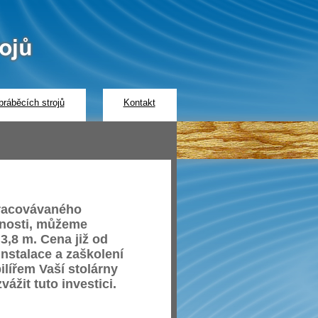
ráběcích strojů
Kontakt
pracovávaného
žnosti, můžeme
3,8 m. Cena již od
nstalace a zaškolení
ilířem Vaší stolárny
žit tuto investici.