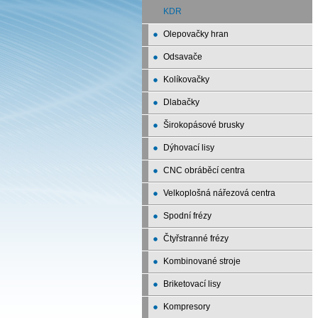
KDR
Olepovačky hran
Odsavače
Kolíkovačky
Dlabačky
Širokopásové brusky
Dýhovací lisy
CNC obráběcí centra
Velkoplošná nářezová centra
Spodní frézy
Čtyřstranné frézy
Kombinované stroje
Briketovací lisy
Kompresory