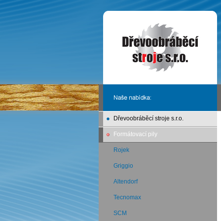
Dřevoobráběcí stroje s.r.o.
Formátovací pily
Rojek
Griggio
Altendorf
Tecnomax
SCM