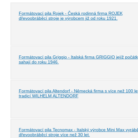
Formátovací pila Rojek - Česká rodinná firma ROJEK
dřevoobráběcí stroje je výrobcem již od roku 1921.
Formátovací pila Griggio - Italská firma GRIGGIO jejíž počát
sahají do roku 1946.
Formátovací pila Altendorf - Německá firma s více než 100 le
tradicí WILHELM ALTENDORF
Formátovací pila Tecnomax - Italský výrobce Mini Max vyrábě
dřevoobráběcí stroje více než 30 let.