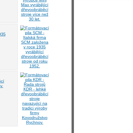
935
ěcí
v.