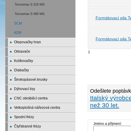
Tecnomax S 315 WS
Tecnomax S 400 WS
Formátovací pila 
SCM
KDR
Formátovací pila 
Olepovačky hran
Odsavače
1
Kolíkovačky
Dlabačky
Širokopásové brusky
Dýhovací lisy
Odešlete poptávk
Italský výrobc
CNC obráběcí centra
než 30 let.
Velkoplošná nářezová centra
Spodní frézy
Jméno a příjmení:
Čtyřstranné frézy