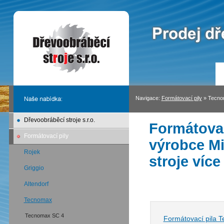
Navigace:
Formátovací pily
»
Tecno
Dřevoobráběcí stroje s.r.o.
Formátovac
Formátovací pily
výrobce Mi
Rojek
stroje více
Griggio
Altendorf
Tecnomax
Tecnomax SC 4
Formátovací pila 