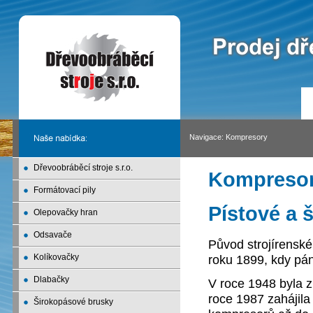
Navigace:
Kompresory
Dřevoobráběcí stroje s.r.o.
Kompreso
Formátovací pily
Pístové a
Olepovačky hran
Odsavače
Původ strojírenské
Kolíkovačky
roku 1899, kdy pán
Dlabačky
V roce 1948 byla 
roce 1987 zahájila
Širokopásové brusky