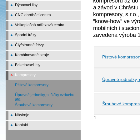
kompresorů až do 
Dýhovací lisy
a závod v Chrástu n
kompresory, s.r.o.
CNC obráběcí centra
"know-how" ve výr
Velkoplošná nářezová centra
mobilních i staci
zavedena výroba 1
Spodní frézy
Čtyřstranné frézy
Kombinované stroje
Pístové kompresor
Briketovací lisy
Kompresory
Úpravné jednotky, 
Pístové kompresory
Úpravné jednotky, sušičky vzduchu
atd.
Šroubové kompres
Šroubové kompresory
Nástroje
1
Kontakt