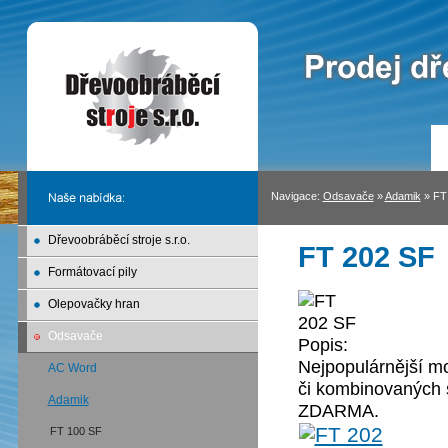
Navigace:
Odsavače
»
Adamik
»
FT
Dřevoobráběcí stroje s.r.o.
FT 202 SF
Formátovací pily
Olepovačky hran
Odsavače
Popis:
Nejpopulárnější mo
AC Word
či kombinovaných 
Adamik
ZDARMA.
FT 100 SF