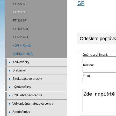
FT 200 SF
FT 202 SF
FT 302 SF
FT 402-4 SF
FT 502-4 SF
Odešlete poptávk
KDR + Rojek
GREMI KLIMA
Jméno a příjmení:
Kolíkovačky
Telefon:
Dlabačky
Email:
Širokopásové brusky
Dýhovací lisy
CNC obráběcí centra
Velkoplošná nářezová centra
Spodní frézy