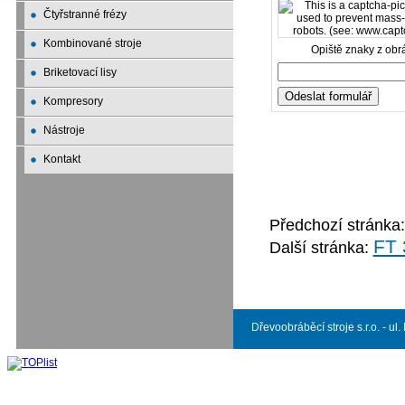
Čtyřstranné frézy
Kombinované stroje
Opiště znaky z obr
Briketovací lisy
Kompresory
Nástroje
Kontakt
Předchozí stránka
FT 
Další stránka:
Dřevoobráběcí stroje s.r.o. - ul