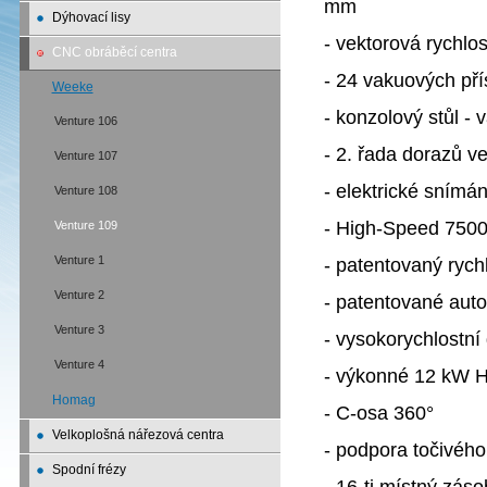
mm
Dýhovací lisy
- vektorová rychlo
CNC obráběcí centra
- 24 vakuových př
Weeke
- konzolový stůl -
Venture 106
- 2. řada dorazů v
Venture 107
- elektrické snímá
Venture 108
- High-Speed 7500 -
Venture 109
Venture 1
- patentovaný rych
Venture 2
- patentované auto
Venture 3
- vysokorychlostní
Venture 4
- výkonné 12 kW H
Homag
- C-osa 360°
Velkoplošná nářezová centra
- podpora točivéh
Spodní frézy
- 16-ti místný záso