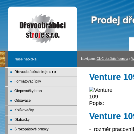
Navigace:
CNC obráběcí centra
»
W
Dřevoobráběcí stroje s.r.o.
Venture 10
Formátovací pily
Olepovačky hran
Odsavače
Popis:
Kolíkovačky
Venture 109
Dlabačky
- rozměr pracovní
Širokopásové brusky