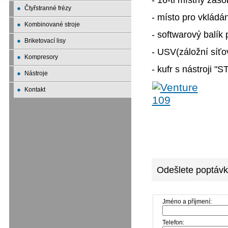
Čtyřstranné frézy
- místo pro vkládán
Kombinované stroje
- softwarový balík 
Briketovací lisy
- USV(záložní síťo
Kompresory
- kufr s nástroji 
Nástroje
Kontakt
Odešlete poptávk
Jméno a příjmení:
Telefon: