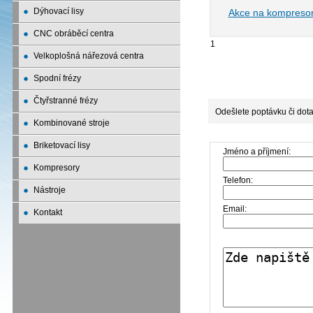
Dýhovací lisy
Akce na kompreso
CNC obráběcí centra
1
Velkoplošná nářezová centra
Spodní frézy
Čtyřstranné frézy
Odešlete poptávku či dota
Kombinované stroje
Briketovací lisy
Jméno a příjmení:
Kompresory
Telefon:
Nástroje
Email:
Kontakt