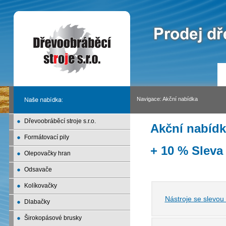
Navigace:
Akční nabídka
Dřevoobráběcí stroje s.r.o.
Akční nabídk
Formátovací pily
+ 10 % Sleva
Olepovačky hran
Odsavače
Kolíkovačky
Nástroje se slevou
Dlabačky
Širokopásové brusky